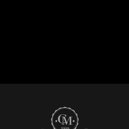
+7 (980) 660-75-31
SESILIA.MEDVED@YANDE
X.RU